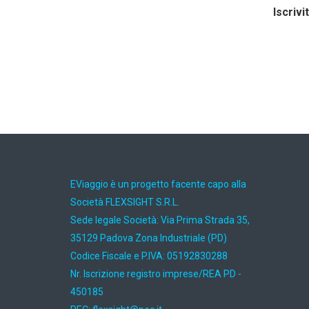
Iscrivi
EViaggio è un progetto facente capo alla
Società FLEXSIGHT S.R.L.
Sede legale Società: Via Prima Strada 35,
35129 Padova Zona Industriale (PD)
Codice Fiscale e P.IVA: 05192830288
Nr. Iscrizione registro imprese/REA PD -
450185