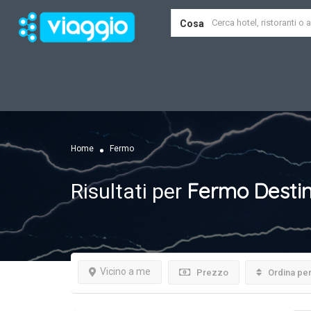
Cosa
Home
Fermo
Fermo
Destin
Risultati per
Vicino a me
Prezzo
Ordina pe