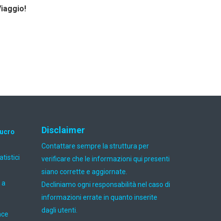
Viaggio!
Disclaimer
lucro
Contattare sempre la struttura per
atistici
verificare che le informazioni qui presenti
siano corrette e aggiornate.
 a
Decliniamo ogni responsabilità nel caso di
informazioni errate in quanto inserite
dagli utenti.