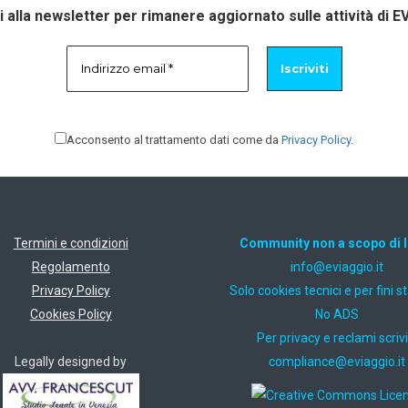
ti alla newsletter per rimanere aggiornato sulle attività di E
Acconsento al trattamento dati come da
Privacy Policy
.
Termini e condizioni
Community non a scopo di 
Regolamento
ti.oiggaive@ofni
Privacy Policy
Solo cookies tecnici e per fini st
Cookies Policy
No ADS
Per privacy e reclami scrivi
Legally designed by
ti.oiggaive@ecnailpmoc