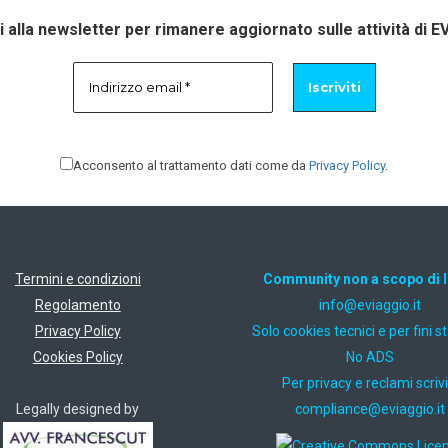
ti alla newsletter per rimanere aggiornato sulle attività di E
Acconsento al trattamento dati come da
Privacy Policy
.
Termini e condizioni
Community non a scopo di 
Regolamento
ti.oiggaive@ofni
Privacy Policy
Solo cookies tecnici e per fini st
Cookies Policy
No ADS
Per privacy e reclami scrivi
Legally designed by
ti.oiggaive@ecnailpmoc