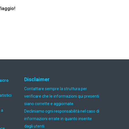
Viaggio!
Disclaimer
lucro
Contattare sempre la struttura per
atistici
verificare che le informazioni qui presenti
siano corrette e aggiornate.
 a
Decliniamo ogni responsabilità nel caso di
informazioni errate in quanto inserite
dagli utenti.