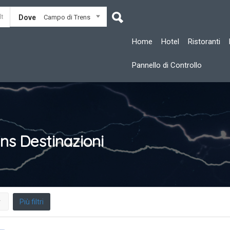
Dove
Campo di Trens
Home
Hotel
Ristoranti
Pannello di Controllo
ens
Destinazioni
Più filtri
r