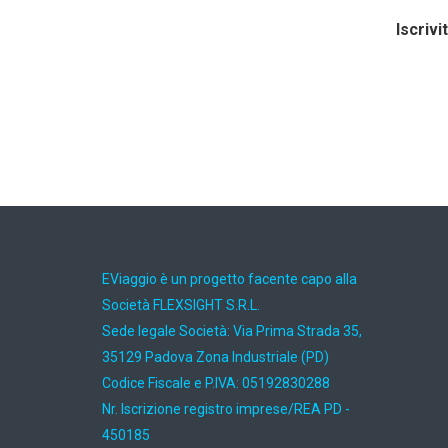
Iscrivi
EViaggio è un progetto facente capo alla
Società FLEXSIGHT S.R.L.
Sede legale Società: Via Prima Strada 35,
35129 Padova Zona Industriale (PD)
Codice Fiscale e P.IVA: 05192830288
Nr. Iscrizione registro imprese/REA PD -
450185