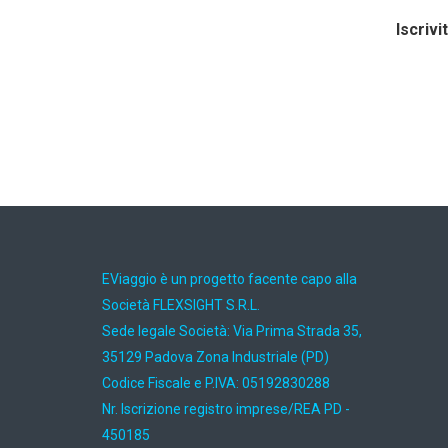
Iscrivi
EViaggio è un progetto facente capo alla
Società FLEXSIGHT S.R.L.
Sede legale Società: Via Prima Strada 35,
35129 Padova Zona Industriale (PD)
Codice Fiscale e P.IVA: 05192830288
Nr. Iscrizione registro imprese/REA PD -
450185