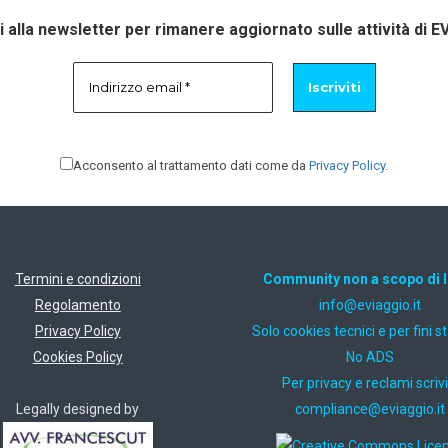
ti alla newsletter per rimanere aggiornato sulle attività di E
Acconsento al trattamento dati come da
Privacy Policy
.
Termini e condizioni
Community non a scopo di 
Regolamento
ti.oiggaive@ofni
Privacy Policy
Solo cookies tecnici e per fini st
Cookies Policy
No ADS
Per privacy e reclami scrivi
Legally designed by
ti.oiggaive@ecnailpmoc