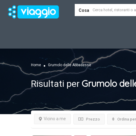
Cosa
Home
Grumolo delle Abbadesse
Grumolo del
Risultati per
Vicino a me
Prezzo
Ordina pe