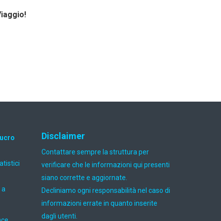
Viaggio!
Disclaimer
lucro
Contattare sempre la struttura per
atistici
verificare che le informazioni qui presenti
siano corrette e aggiornate.
 a
Decliniamo ogni responsabilità nel caso di
informazioni errate in quanto inserite
dagli utenti.