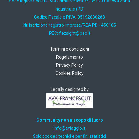
Sede legale Società: Via Prima Strada 35, 35129 Padova Zona
Industriale (PD)
Codice Fiscale e P.IVA: 05192830288
Nr. Iscrizione registro imprese/REA PD - 450185
PEC:
ti.cep@thgisxelf
Termini e condizioni
Regolamento
Privacy Policy
Cookies Policy
Legally designed by
Community non a scopo di lucro
ti.oiggaive@ofni
Solo cookies tecnici e per fini statistici