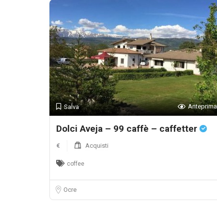
Anteprima
Salva
Dolci Aveja – 99 caffè – caffetter
€
Acquisti
coffee
Ocre