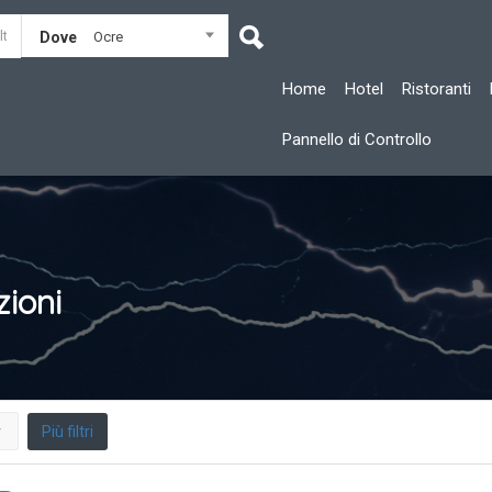
Dove
Ocre
Home
Hotel
Ristoranti
Pannello di Controllo
zioni
Più filtri
r