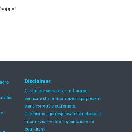
Viaggio!
Disclaimer
lucro
Contattare sempre la struttura per
atistici
verificare che le informazioni qui presenti
siano corrette e aggiornate.
 a
Decliniamo ogni responsabilità nel caso di
informazioni errate in quanto inserite
dagli utenti.