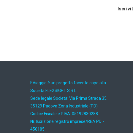
Iscrivi
EViaggio è un progetto facente capo alla
Società FLEXSIGHT S.R.L.
Sede legale Società: Via Prima Strada 35,
35129 Padova Zona Industriale (PD)
Codice Fiscale e P.IVA: 05192830288
Nr. Iscrizione registro imprese/REA PD -
450185