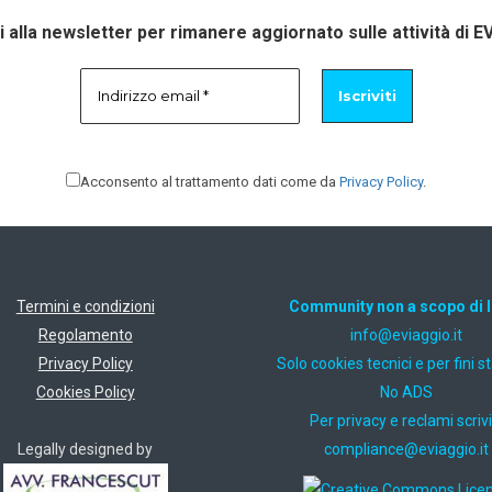
ti alla newsletter per rimanere aggiornato sulle attività di E
Acconsento al trattamento dati come da
Privacy Policy
.
Termini e condizioni
Community non a scopo di 
Regolamento
ti.oiggaive@ofni
Privacy Policy
Solo cookies tecnici e per fini st
Cookies Policy
No ADS
Per privacy e reclami scrivi
Legally designed by
ti.oiggaive@ecnailpmoc