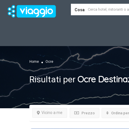
Cosa
Home
Ocre
Ocre
Destina
Risultati per
Vicino a me
Prezzo
Ordina pe