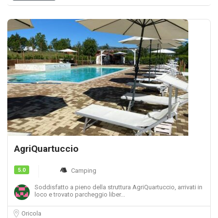
AgriQuartuccio
5.0
Camping
Soddisfatto a pieno della struttura AgriQuartuccio, arrivati in
loco e trovato parcheggio liber...
Oricola