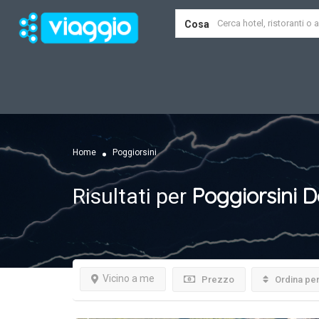
Cosa
Home
Poggiorsini
Poggiorsini
D
Risultati per
Vicino a me
Prezzo
Ordina pe