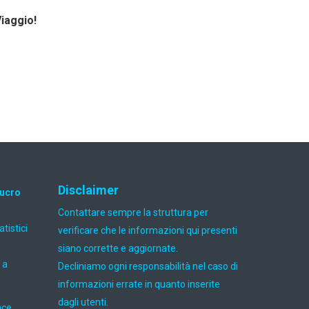
Viaggio!
Disclaimer
lucro
Contattare sempre la struttura per
atistici
verificare che le informazioni qui presenti
siano corrette e aggiornate.
 a
Decliniamo ogni responsabilità nel caso di
informazioni errate in quanto inserite
dagli utenti.