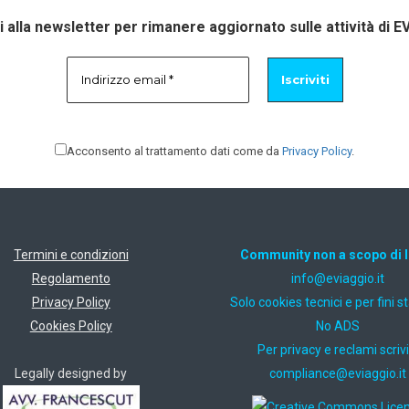
ti alla newsletter per rimanere aggiornato sulle attività di E
Acconsento al trattamento dati come da
Privacy Policy
.
Termini e condizioni
Community non a scopo di 
Regolamento
ti.oiggaive@ofni
Privacy Policy
Solo cookies tecnici e per fini st
Cookies Policy
No ADS
Per privacy e reclami scrivi
Legally designed by
ti.oiggaive@ecnailpmoc