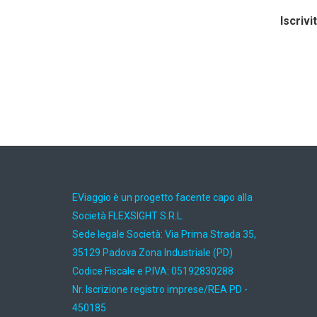
Iscrivi
EViaggio è un progetto facente capo alla
Società FLEXSIGHT S.R.L.
Sede legale Società: Via Prima Strada 35,
35129 Padova Zona Industriale (PD)
Codice Fiscale e P.IVA: 05192830288
Nr. Iscrizione registro imprese/REA PD -
450185