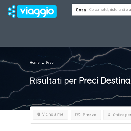
Cosa
Home
Preci
Preci
Destina
Risultati per
Vicino a me
Prezzo
Ordina pe