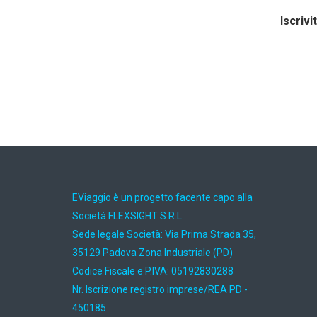
Iscrivi
EViaggio è un progetto facente capo alla
Società FLEXSIGHT S.R.L.
Sede legale Società: Via Prima Strada 35,
35129 Padova Zona Industriale (PD)
Codice Fiscale e P.IVA: 05192830288
Nr. Iscrizione registro imprese/REA PD -
450185