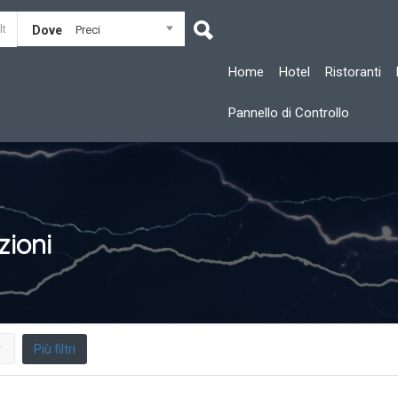
Dove
Preci
Home
Hotel
Ristoranti
Pannello di Controllo
zioni
Più filtri
r