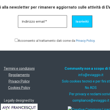
ti alla newsletter per rimanere aggiornato sulle attività di E
Acconsento al trattamento dati come da
Privacy Policy
.
Termini e condizioni
Community non a scopo di 
Regolamento
ti.oiggaive@ofni
Privacy Policy
Solo cookies tecnici e per fini st
Cookies Policy
No ADS
Per privacy e reclami scrivi
Legally designed by
ti.oiggaive@ecnailpmoc