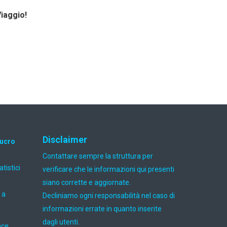
Viaggio!
Disclaimer
lucro
Contattare sempre la struttura per
atistici
verificare che le informazioni qui presenti
siano corrette e aggiornate.
 a
Decliniamo ogni responsabilità nel caso di
informazioni errate in quanto inserite
dagli utenti.