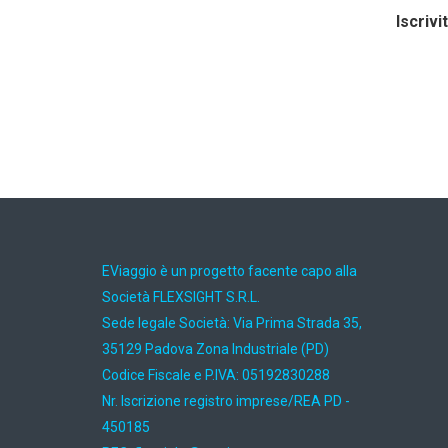
Iscrivi
EViaggio è un progetto facente capo alla
Società FLEXSIGHT S.R.L.
Sede legale Società: Via Prima Strada 35,
35129 Padova Zona Industriale (PD)
Codice Fiscale e P.IVA: 05192830288
Nr. Iscrizione registro imprese/REA PD -
450185