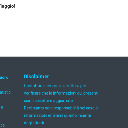
Viaggio!
Disclaimer
lucro
Contattare sempre la struttura per
atistici
verificare che le informazioni qui presenti
siano corrette e aggiornate.
 a
Decliniamo ogni responsabilità nel caso di
informazioni errate in quanto inserite
dagli utenti.