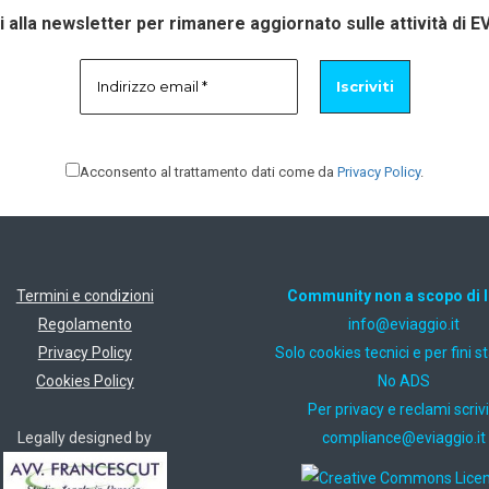
ti alla newsletter per rimanere aggiornato sulle attività di E
Acconsento al trattamento dati come da
Privacy Policy
.
Termini e condizioni
Community non a scopo di 
Regolamento
ti.oiggaive@ofni
Privacy Policy
Solo cookies tecnici e per fini st
Cookies Policy
No ADS
Per privacy e reclami scrivi
Legally designed by
ti.oiggaive@ecnailpmoc