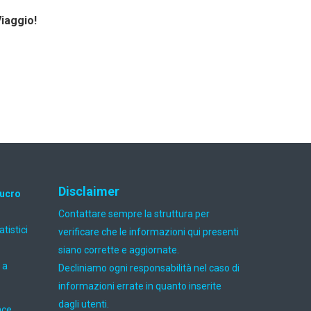
Viaggio!
Disclaimer
lucro
Contattare sempre la struttura per
atistici
verificare che le informazioni qui presenti
siano corrette e aggiornate.
 a
Decliniamo ogni responsabilità nel caso di
informazioni errate in quanto inserite
dagli utenti.