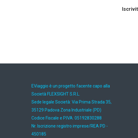
Iscrivi
EViaggio è un progetto facente capo alla
Società FLEXSIGHT S.R.L.
Sede legale Società: Via Prima Strada 35,
35129 Padova Zona Industriale (PD)
Codice Fiscale e P.IVA: 05192830288
Nr. Iscrizione registro imprese/REA PD -
450185