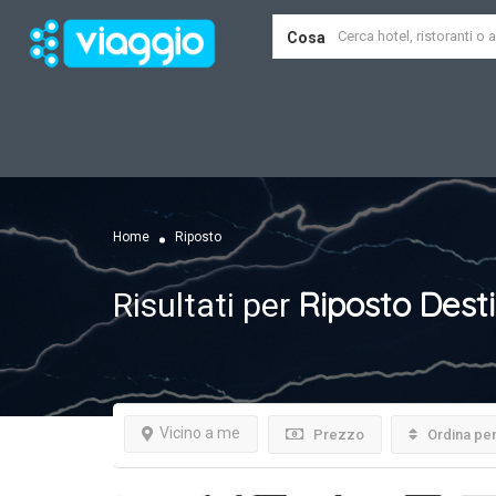
Cosa
Home
Riposto
Riposto
Desti
Risultati per
Vicino a me
Prezzo
Ordina pe