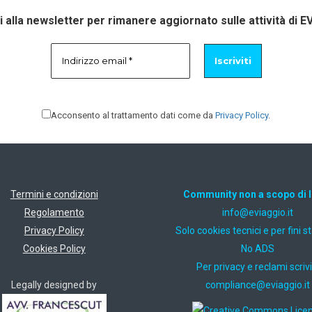
ti alla newsletter per rimanere aggiornato sulle attività di E
Acconsento al trattamento dati come da
Privacy Policy
.
Termini e condizioni
Community non a scopo di 
Regolamento
ti.oiggaive@ofni
Privacy Policy
Solo cookies tecnici e per fini st
Cookies Policy
No ADS
Per privacy e reclami scrivi
Legally designed by
ti.oiggaive@ecnailpmoc