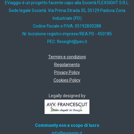
EViaggio è un progetto facente capo alla Società FLEXSIGHT S.R.L.
Sede legale Società: Via Prima Strada 35, 35129 Padova Zona
Industriale (PD)
Codice Fiscale e P.IVA: 05192830288
Nr. Iscrizione registro imprese/REA PD - 450185
PEC:
ti.cep@thgisxelf
Termini e condizioni
Regolamento
Privacy Policy
Cookies Policy
Legally designed by
Community non a scopo di lucro
ti.oiggaive@ofni