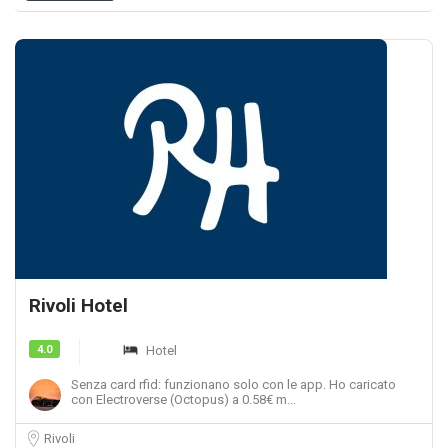
Rivoli Hotel
4.0
Hotel
Senza card rfid: funzionano solo con le app. Ho caricato
con Electroverse (Octopus) a 0.58€ m...
Rivoli