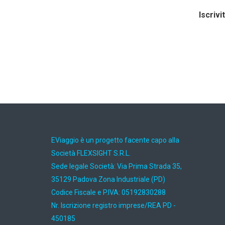
Iscrivi
EViaggio è un progetto facente capo alla
Società FLEXSIGHT S.R.L.
Sede legale Società: Via Prima Strada 35,
35129 Padova Zona Industriale (PD)
Codice Fiscale e P.IVA: 05192830288
Nr. Iscrizione registro imprese/REA PD -
450185