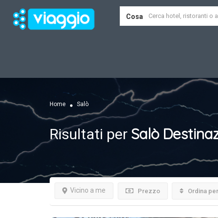
Cosa
Home
Salò
Salò
Destinaz
Risultati per
Vicino a me
Prezzo
Ordina pe