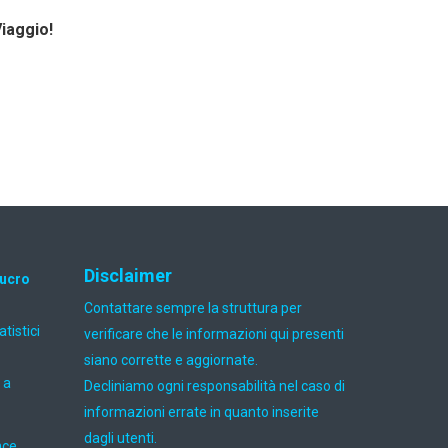
Viaggio!
Disclaimer
lucro
Contattare sempre la struttura per
atistici
verificare che le informazioni qui presenti
siano corrette e aggiornate.
 a
Decliniamo ogni responsabilità nel caso di
informazioni errate in quanto inserite
dagli utenti.