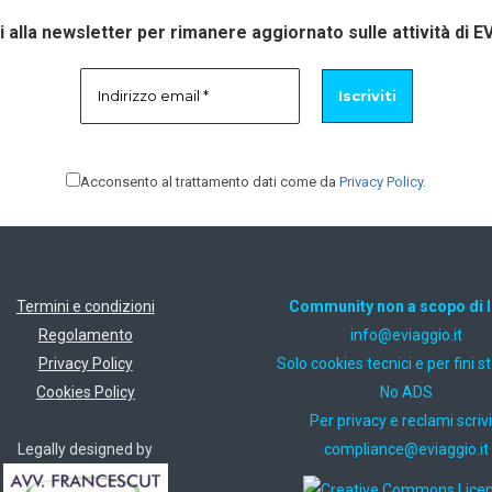
ti alla newsletter per rimanere aggiornato sulle attività di E
Acconsento al trattamento dati come da
Privacy Policy
.
Termini e condizioni
Community non a scopo di 
Regolamento
ti.oiggaive@ofni
Privacy Policy
Solo cookies tecnici e per fini st
Cookies Policy
No ADS
Per privacy e reclami scrivi
Legally designed by
ti.oiggaive@ecnailpmoc