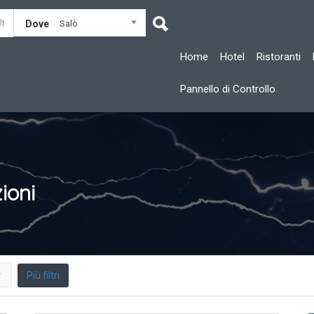
Dove
Salò
Home
Hotel
Ristoranti
Pannello di Controllo
ioni
Più filtri
r