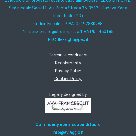
EViaggio è un progetto facente capo alla Società FLEXSIGHT S.R.L.
Sede legale Società: Via Prima Strada 35, 35129 Padova Zona
Industriale (PD)
Codice Fiscale e P.IVA: 05192830288
Nr. Iscrizione registro imprese/REA PD - 450185
PEC:
ti.cep@thgisxelf
Termini e condizioni
Regolamento
Privacy Policy
Cookies Policy
Legally designed by
Community non a scopo di lucro
ti.oiggaive@ofni