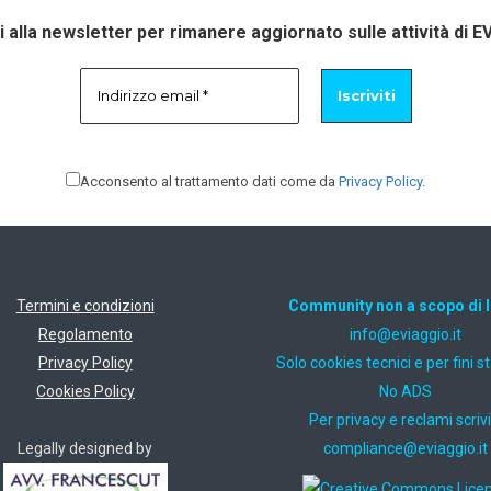
ti alla newsletter per rimanere aggiornato sulle attività di E
Acconsento al trattamento dati come da
Privacy Policy
.
Termini e condizioni
Community non a scopo di 
Regolamento
ti.oiggaive@ofni
Privacy Policy
Solo cookies tecnici e per fini st
Cookies Policy
No ADS
Per privacy e reclami scrivi
Legally designed by
ti.oiggaive@ecnailpmoc