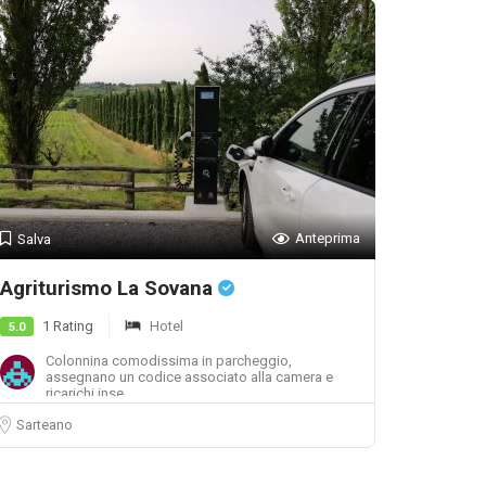
Anteprima
Salva
Agriturismo La Sovana
1 Rating
Hotel
5.0
Colonnina comodissima in parcheggio,
assegnano un codice associato alla camera e
ricarichi inse...
Sarteano