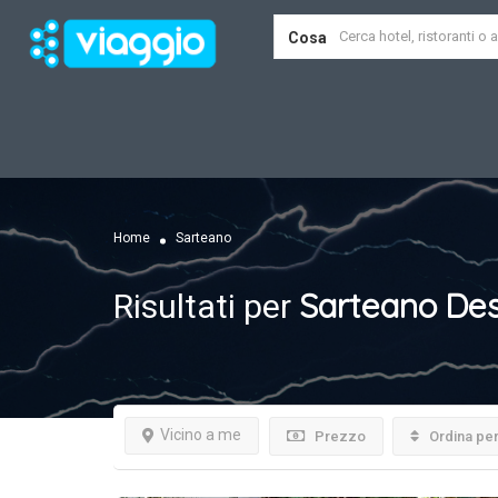
Cosa
Home
Sarteano
Sarteano
Des
Risultati per
Vicino a me
Prezzo
Ordina pe