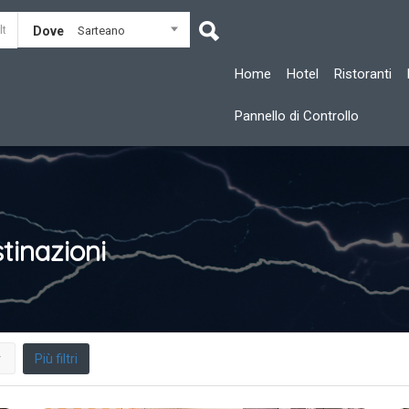
Dove
Sarteano
Home
Hotel
Ristoranti
Pannello di Controllo
tinazioni
Più filtri
r