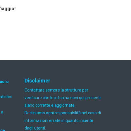
Viaggio!
Disclaimer
lucro
Contattare sempre la struttura per
atistici
verificare che le informazioni qui presenti
siano corrette e aggiornate.
 a
Decliniamo ogni responsabilità nel caso di
informazioni errate in quanto inserite
dagli utenti.