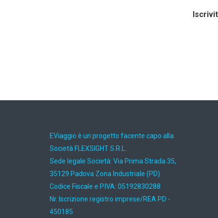
Iscrivi
EViaggio è un progetto facente capo alla
Società FLEXSIGHT S.R.L.
Sede legale Società: Via Prima Strada 35,
35129 Padova Zona Industriale (PD)
Codice Fiscale e P.IVA: 05192830288
Nr. Iscrizione registro imprese/REA PD -
450185