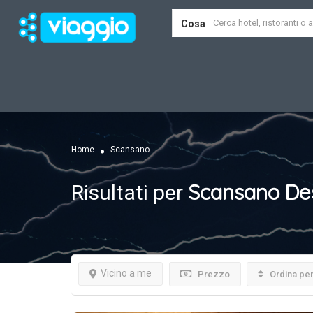
Cosa
Home
Scansano
Scansano
Des
Risultati per
Vicino a me
Prezzo
Ordina pe