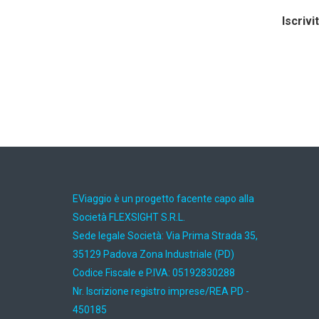
Iscrivi
EViaggio è un progetto facente capo alla
Società FLEXSIGHT S.R.L.
Sede legale Società: Via Prima Strada 35,
35129 Padova Zona Industriale (PD)
Codice Fiscale e P.IVA: 05192830288
Nr. Iscrizione registro imprese/REA PD -
450185