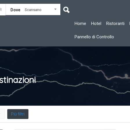
Dove
Scansano
Home
Hotel
Ristoranti
Pannello di Controllo
tinazioni
Più filtri
r