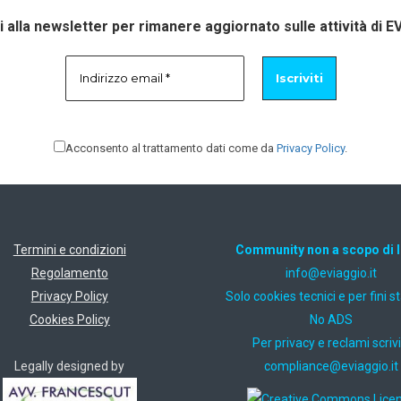
ti alla newsletter per rimanere aggiornato sulle attività di E
Acconsento al trattamento dati come da
Privacy Policy
.
Termini e condizioni
Community non a scopo di 
Regolamento
ti.oiggaive@ofni
Privacy Policy
Solo cookies tecnici e per fini st
Cookies Policy
No ADS
Per privacy e reclami scrivi
Legally designed by
ti.oiggaive@ecnailpmoc