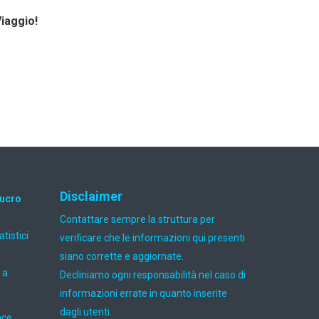
Viaggio!
Disclaimer
lucro
Contattare sempre la struttura per
atistici
verificare che le informazioni qui presenti
siano corrette e aggiornate.
 a
Decliniamo ogni responsabilità nel caso di
informazioni errate in quanto inserite
dagli utenti.