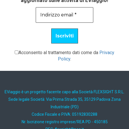
aggiornato sulle attività di EViaggio!
Acconsento al trattamento dati come da
Privacy
Policy
.
EViaggio è un progetto facente capo alla Società FLEXSIGHT S.R.L.
Sede legale Società: Via Prima Strada 35, 35129 Padova Zona
Industriale (PD)
Codice Fiscale e P.IVA: 05192830288
Nr. Iscrizione registro imprese/REA PD - 450185