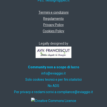
PEC:
ti.cep@thgisxelf
Termini e condizioni
Regolamento
Privacy Policy
Cookies Policy
Legally designed by
Community non a scopo di lucro
ti.oiggaive@ofni
Solo cookies tecnici e per fini statistici
No ADS
Per privacy e reclami scrivi a
ti.oiggaive@ecnailpmoc