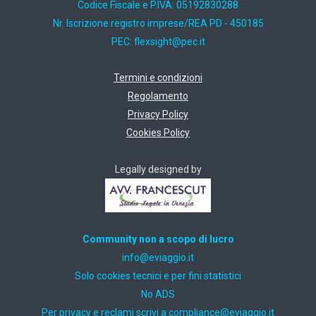
Codice Fiscale e P.IVA: 05192830288
Nr. Iscrizione registro imprese/REA PD - 450185
PEC:
ti.cep@thgisxelf
Termini e condizioni
Regolamento
Privacy Policy
Cookies Policy
Legally designed by
Community non a scopo di lucro
ti.oiggaive@ofni
Solo cookies tecnici e per fini statistici
No ADS
Per privacy e reclami scrivi a
ti.oiggaive@ecnailpmoc