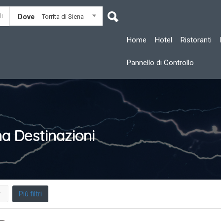
Dove
Torrita di Siena
Home
Hotel
Ristoranti
Pannello di Controllo
na
Destinazioni
Più filtri
r