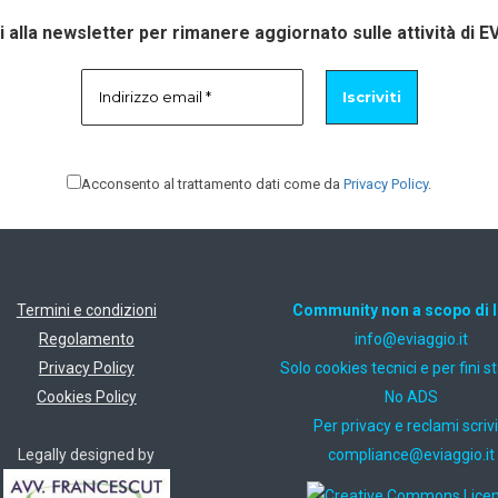
ti alla newsletter per rimanere aggiornato sulle attività di E
Acconsento al trattamento dati come da
Privacy Policy
.
Termini e condizioni
Community non a scopo di 
Regolamento
ti.oiggaive@ofni
Privacy Policy
Solo cookies tecnici e per fini st
Cookies Policy
No ADS
Per privacy e reclami scrivi
Legally designed by
ti.oiggaive@ecnailpmoc