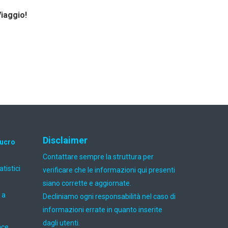
Viaggio!
Disclaimer
lucro
Contattare sempre la struttura per
atistici
verificare che le informazioni qui presenti
siano corrette e aggiornate.
 a
Decliniamo ogni responsabilità nel caso di
informazioni errate in quanto inserite
dagli utenti.