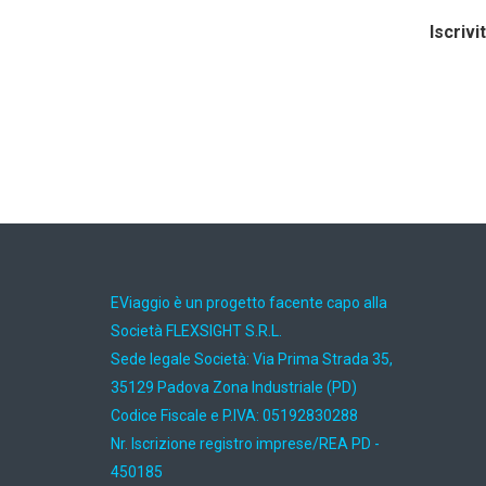
Iscrivi
EViaggio è un progetto facente capo alla
Società FLEXSIGHT S.R.L.
Sede legale Società: Via Prima Strada 35,
35129 Padova Zona Industriale (PD)
Codice Fiscale e P.IVA: 05192830288
Nr. Iscrizione registro imprese/REA PD -
450185