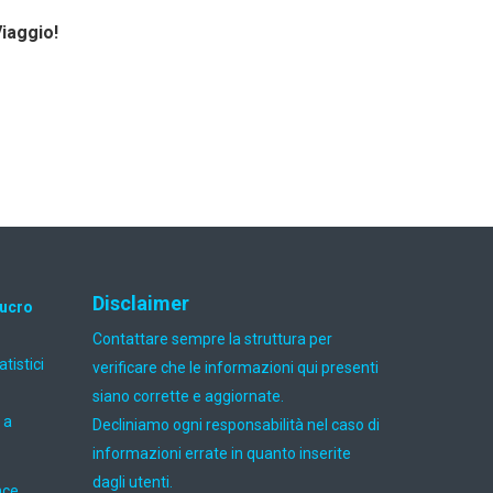
Viaggio!
Disclaimer
lucro
Contattare sempre la struttura per
atistici
verificare che le informazioni qui presenti
siano corrette e aggiornate.
 a
Decliniamo ogni responsabilità nel caso di
informazioni errate in quanto inserite
dagli utenti.