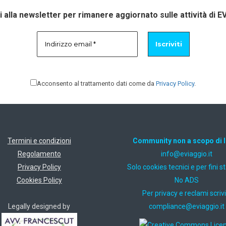
ti alla newsletter per rimanere aggiornato sulle attività di E
Acconsento al trattamento dati come da
Privacy Policy
.
Termini e condizioni
Community non a scopo di 
Regolamento
ti.oiggaive@ofni
Privacy Policy
Solo cookies tecnici e per fini st
Cookies Policy
No ADS
Per privacy e reclami scrivi
Legally designed by
ti.oiggaive@ecnailpmoc