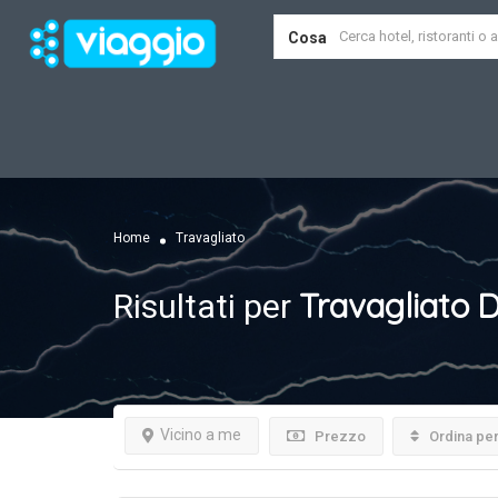
Cosa
Home
Travagliato
Travagliato
D
Risultati per
Vicino a me
Prezzo
Ordina pe