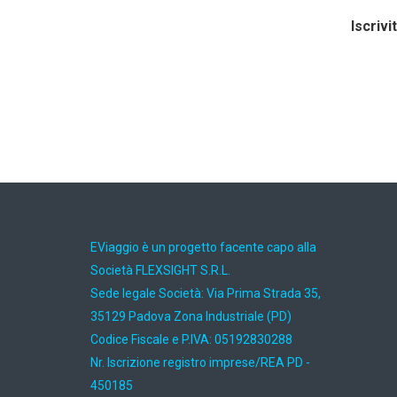
Iscrivi
EViaggio è un progetto facente capo alla
Società FLEXSIGHT S.R.L.
Sede legale Società: Via Prima Strada 35,
35129 Padova Zona Industriale (PD)
Codice Fiscale e P.IVA: 05192830288
Nr. Iscrizione registro imprese/REA PD -
450185