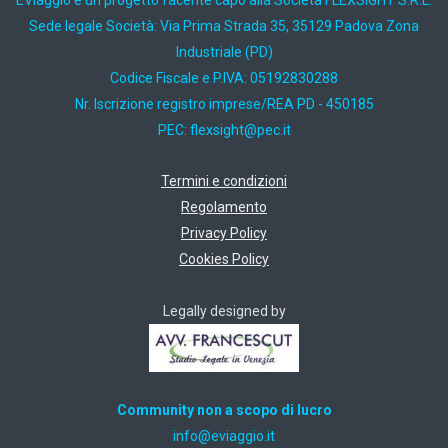
EViaggio è un progetto facente capo alla Società FLEXSIGHT S.R.L.
Sede legale Società: Via Prima Strada 35, 35129 Padova Zona
Industriale (PD)
Codice Fiscale e P.IVA: 05192830288
Nr. Iscrizione registro imprese/REA PD - 450185
PEC:
ti.cep@thgisxelf
Termini e condizioni
Regolamento
Privacy Policy
Cookies Policy
Legally designed by
Community non a scopo di lucro
ti.oiggaive@ofni