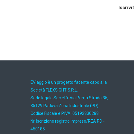
Iscrivi
EViaggio è un progetto facente capo alla
Società FLEXSIGHT S.R.L.
Sede legale Società: Via Prima Strada 35,
35129 Padova Zona Industriale (PD)
Codice Fiscale e P.IVA: 05192830288
Nr. Iscrizione registro imprese/REA PD -
450185