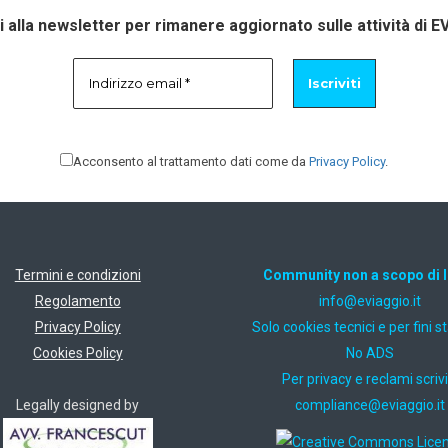
ti alla newsletter per rimanere aggiornato sulle attività di E
Acconsento al trattamento dati come da
Privacy Policy
.
Termini e condizioni
Community non a scopo di 
Regolamento
ti.oiggaive@ofni
Privacy Policy
Solo cookies tecnici e per fini st
Cookies Policy
No ADS
Per privacy e reclami scrivi
Legally designed by
ti.oiggaive@ecnailpmoc