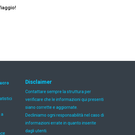
Viaggio!
Disclaimer
lucro
Contattare sempre la struttura per
atistici
verificare che le informazioni qui presenti
siano corrette e aggiornate.
 a
Decliniamo ogni responsabilità nel caso di
informazioni errate in quanto inserite
dagli utenti.