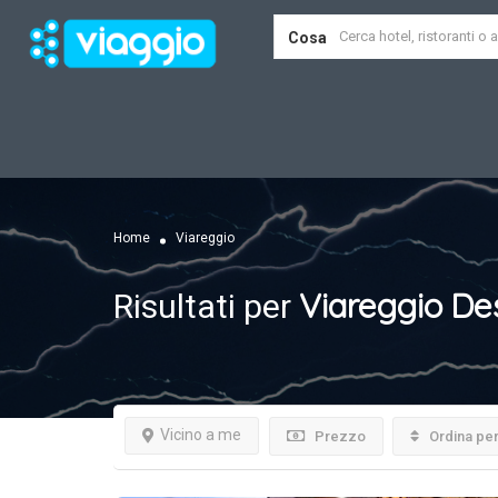
Cosa
Home
Viareggio
Viareggio
Des
Risultati per
Vicino a me
Prezzo
Ordina pe