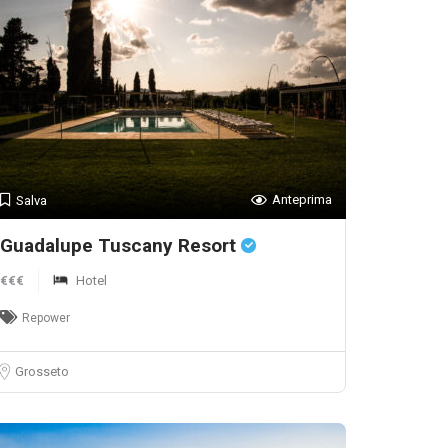
Anteprima
Salva
Guadalupe Tuscany Resort
€€€
Hotel
Repower
Grosseto