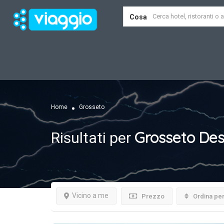
Cosa
Home
Grosseto
Grosseto
Des
Risultati per
Vicino a me
Prezzo
Ordina pe