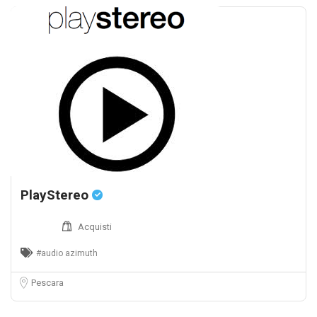
PlayStereo
Acquisti
#audio azimuth
Pescara