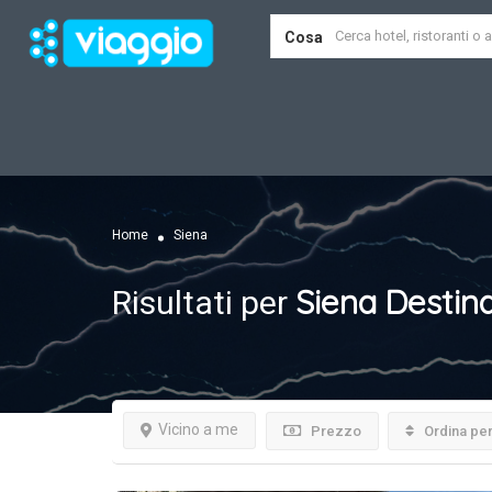
Cosa
Home
Siena
Siena
Destina
Risultati per
Vicino a me
Prezzo
Ordina pe