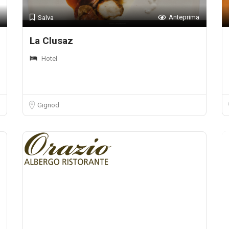
Anteprima
Salva
La Clusaz
Hotel
Gignod