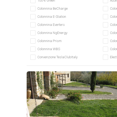
100% Green
Accet
Colonnina BeCharge
Colo
Colonnina E-Station
Colo
Colonnina Everters
Colo
Colonnina NgEnergy
Colo
Colonnina Prism
Colo
Colonnina WBS
Colo
Convenzione TeslaClubItaly
Elect