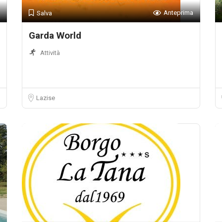
Anteprima
Salva
Garda World
Attività
Lazise