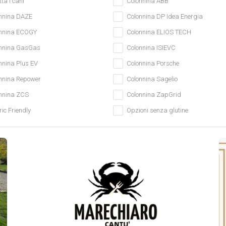
ta i cani
Colonnina ABB
nnina DAZE
Colonnina DP Idea Energia
nnina ECOGY
Colonnina ELIOS TECH
nnina GasGas
Colonnina ISIEVC
nnina Plus EV
Colonnina Porsche
nnina Repower
Colonnina Sagelio
nnina ZCS
Colonnina ZapGrid
ric Friendly
Opzioni senza glutine