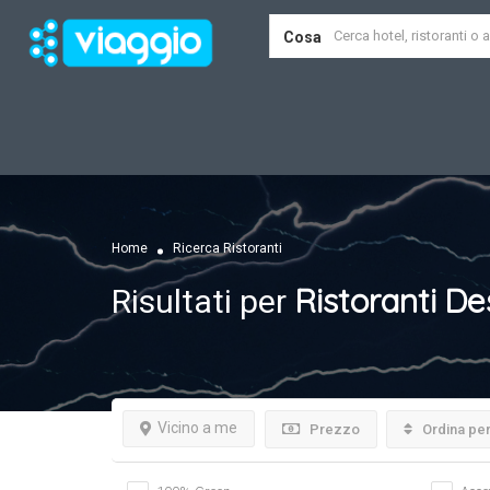
Cosa
Home
Ricerca Ristoranti
Ristoranti
Des
Risultati per
Vicino a me
Prezzo
Ordina pe