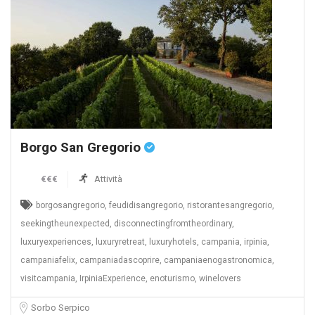
Borgo San Gregorio
€€€
Attività
borgosangregorio, feudidisangregorio, ristorantesangregorio,
seekingtheunexpected, disconnectingfromtheordinary,
luxuryexperiences, luxuryretreat, luxuryhotels, campania, irpinia,
campaniafelix, campaniadascoprire, campaniaenogastronomica,
visitcampania, IrpiniaExperience, enoturismo, winelovers
Sorbo Serpico